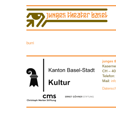
burri
junges t
Kaserne
CH – 40
Telefon:
Mail:
inf
Datensch