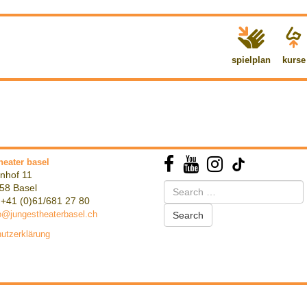
spielplan
kurse
heater basel
nhof 11
Search
58 Basel
for:
 +41 (0)61/681 27 80
o@jungestheaterbasel.ch
utzerklärung