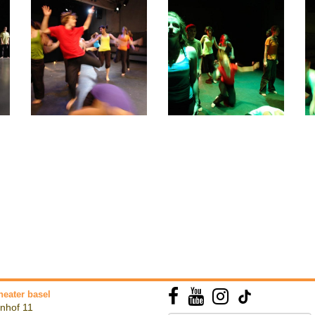
heater basel
nhof 11