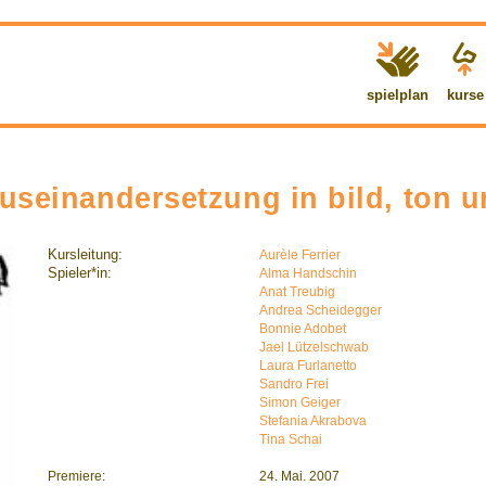
spielplan
kurse
auseinandersetzung in bild, ton
Kursleitung:
Aurèle Ferrier
Spieler*in:
Alma Handschin
Anat Treubig
Andrea Scheidegger
Bonnie Adobet
Jael Lützelschwab
Laura Furlanetto
Sandro Frei
Simon Geiger
Stefania Akrabova
Tina Schai
Premiere:
24. Mai. 2007