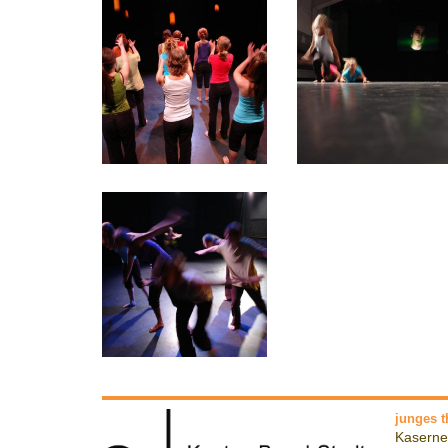
junges t
Kaserne