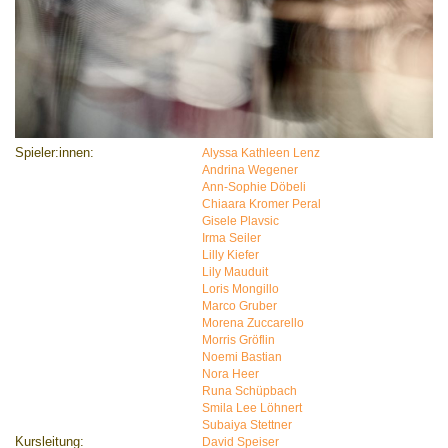
Spieler:innen:
Alyssa Kathleen Lenz
Andrina Wegener
Ann-Sophie Döbeli
Chiaara Kromer Peral
Gisele Plavsic
Irma Seiler
Lilly Kiefer
Lily Mauduit
Loris Mongillo
Marco Gruber
Morena Zuccarello
Morris Gröflin
Noemi Bastian
Nora Heer
Runa Schüpbach
Smila Lee Löhnert
Subaiya Stettner
Kursleitung:
David Speiser