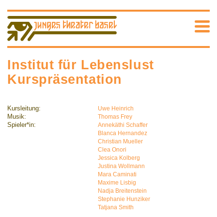
Institut für Lebenslust
Kurspräsentation
Kursleitung:
Uwe Heinrich
Musik:
Thomas Frey
Spieler*in:
Annekäthi Schaffer
Blanca Hernandez
Christian Mueller
Clea Onori
Jessica Kolberg
Justina Wollmann
Mara Caminati
Maxime Lisbig
Nadja Breitenstein
Stephanie Hunziker
Tatjana Smith