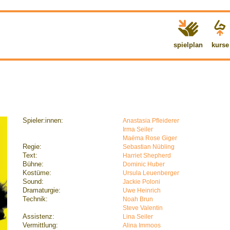
spielplan
kurse
Spieler:innen:
Anastasia Pfleiderer
Irma Seiler
Maëma Rose Giger
Regie:
Sebastian Nübling
Text:
Harriet Shepherd
Bühne:
Dominic Huber
Kostüme:
Ursula Leuenberger
Sound:
Jackie Poloni
Dramaturgie:
Uwe Heinrich
Technik:
Noah Brun
Steve Valentin
Assistenz:
Lina Seiler
Vermittlung:
Alina Immoos