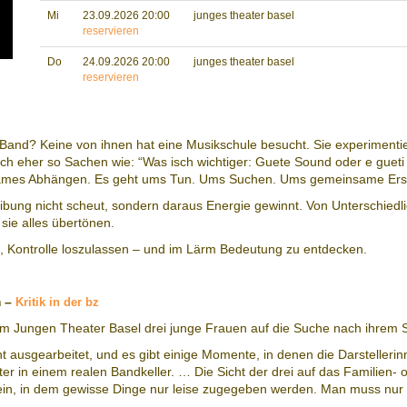
Mi
23.09.2026 20:00
junges theater basel
reservieren
Do
24.09.2026 20:00
junges theater basel
reservieren
Band? Keine von ihnen hat eine Musikschule besucht. Sie experimentie
ch eher so Sachen wie: “Was isch wichtiger: Guete Sound oder e gueti
insames Abhängen. Es geht ums Tun. Ums Suchen. Ums gemeinsame Ers
ung nicht scheut, sondern daraus Energie gewinnt. Von Unterschiedlic
ie alles übertönen.
 Kontrolle loszulassen – und im Lärm Bedeutung zu entdecken.
m –
Kritik in der bz
im Jungen Theater Basel drei junge Frauen auf die Suche nach ihrem S
nt ausgearbeitet, und es gibt einige Momente, in denen die Darstelleri
er in einem realen Bandkeller. … Die Sicht der drei auf das Familien
Dasein, in dem gewisse Dinge nur leise zugegeben werden. Man muss nu