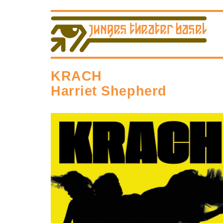
KRACH
Harriet Shepherd