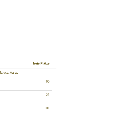
freie Plätze
faluca, Aarau
60
23
101