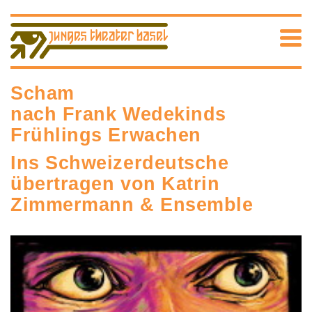
Scham
nach Frank Wedekinds
Frühlings Erwachen
Ins Schweizerdeutsche
übertragen von Katrin
Zimmermann & Ensemble