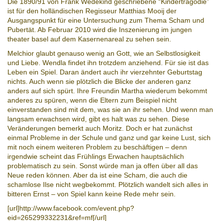
Die 1890/91 von Frank Wedekind geschriebene “Kindertragödie”
ist für den holländischen Regisseur Matthias Mooij der
Ausgangspunkt für eine Untersuchung zum Thema Scham und
Pubertät. Ab Februar 2010 wird die Inszenierung im jungen
theater basel auf dem Kasernenareal zu sehen sein.
Melchior glaubt genauso wenig an Gott, wie an Selbstlosigkeit
und Liebe. Wendla findet ihn trotzdem anziehend. Für sie ist das
Leben ein Spiel. Daran ändert auch ihr vierzehnter Geburtstag
nichts. Auch wenn sie plötzlich die Blicke der anderen ganz
anders auf sich spürt. Ihre Freundin Martha wiederum bekommt
anderes zu spüren, wenn die Eltern zum Beispiel nicht
einverstanden sind mit dem, was sie an ihr sehen. Und wenn man
langsam erwachsen wird, gibt es halt was zu sehen. Diese
Veränderungen bemerkt auch Moritz. Doch er hat zunächst
einmal Probleme in der Schule und ganz und gar keine Lust, sich
mit noch einem weiteren Problem zu beschäftigen – denn
irgendwie scheint das Frühlings Erwachen hauptsächlich
problematisch zu sein. Sonst würde man ja offen über all das
Neue reden können. Aber da ist eine Scham, die auch die
schamlose Ilse nicht wegbekommt. Plötzlich wandelt sich alles in
bitteren Ernst – von Spiel kann keine Rede mehr sein.
[url]http://www.facebook.com/event.php?
eid=265299332231&ref=mf[/url]