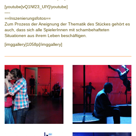
[youtube]vQ1Nf23_UlY[/youtube]
—-
==Inszenierungsfotos==
Zum Prozess der Aneignung der Thematik des Stückes gehört es
auch, dass sich alle SpielerInnen mit schambehafteten
Situationen aus ihrem Leben beschäftigen.
[imggallery]1058p[/imggallery]