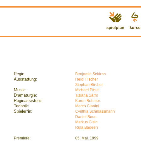
spielplan
kurse
Regie:
Benjamin Schiess
Ausstattung:
Heidi Fischer
Stephan Bircher
Musik:
Michael Pfeuti
Dramaturgie:
Tiziana Sarro
Regieassistenz:
Karen Behmer
Technik:
Marco Gianini
Spieler*in:
Cynthia Schmassmann
Daniel Boos
Markus Gisin
Rula Badeen
Premiere:
05. Mai. 1999