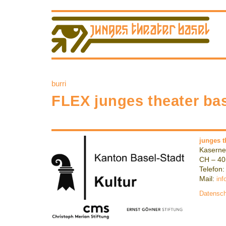
burri
FLEX junges theater bas
junges t
Kaserne
CH – 40
Telefon:
Mail:
inf
Datensch