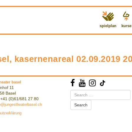
spielplan
kurse
el, kasernenareal 02.09.2019 2
heater basel
nhof 11
Search
58 Basel
for:
 +41 (0)61/681 27 80
o@jungestheaterbasel.ch
utzerklärung