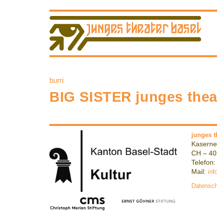
burri
BIG SISTER junges theat
junges t
Kaserne
CH – 40
Telefon:
Mail:
inf
Datensch