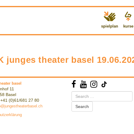
spielplan
kurse
unges theater basel 19.06.202
heater basel
nhof 11
Search
58 Basel
for:
 +41 (0)61/681 27 80
o@jungestheaterbasel.ch
utzerklärung