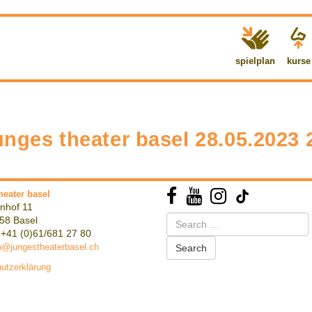
spielplan
kurse
es theater basel 28.05.2023 
heater basel
nhof 11
Search
58 Basel
for:
 +41 (0)61/681 27 80
o@jungestheaterbasel.ch
utzerklärung