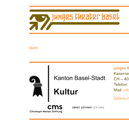
burri
junges t
Kaserne
CH – 40
Telefon:
Mail:
inf
Datensch