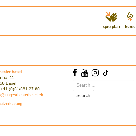
spielplan
kurse
heater basel
nhof 11
Search
58 Basel
for:
 +41 (0)61/681 27 80
o@jungestheaterbasel.ch
utzerklärung