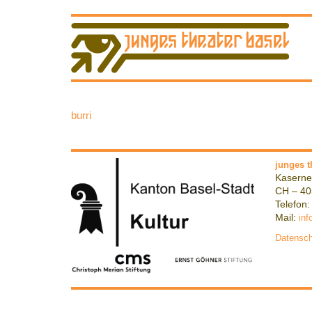
burri
junges t
Kaserne
CH – 40
Telefon:
Mail:
inf
Datensch