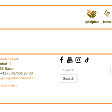
spielplan
kurse
heater basel
nhof 11
Search
58 Basel
for:
 +41 (0)61/681 27 80
o@jungestheaterbasel.ch
utzerklärung