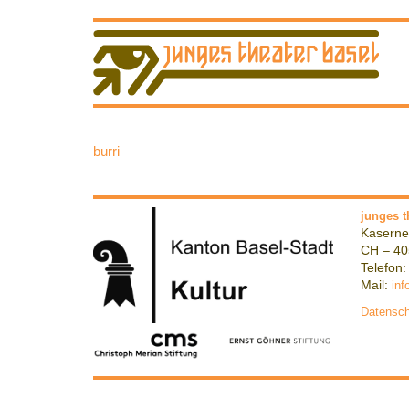
burri
junges t
Kaserne
CH – 40
Telefon:
Mail:
inf
Datensch