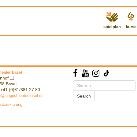
spielplan
kurse
heater basel
nhof 11
Search
58 Basel
for:
 +41 (0)61/681 27 80
o@jungestheaterbasel.ch
utzerklärung