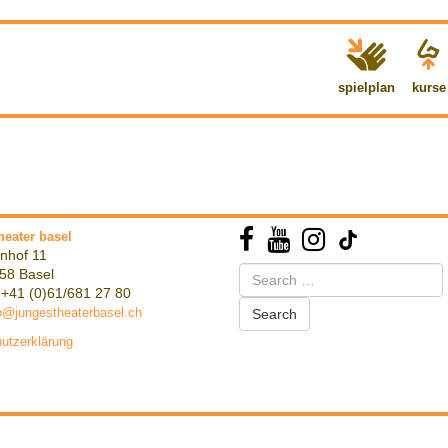
spielplan
kurse
heater basel
nhof 11
Search
58 Basel
for:
 +41 (0)61/681 27 80
o@jungestheaterbasel.ch
utzerklärung