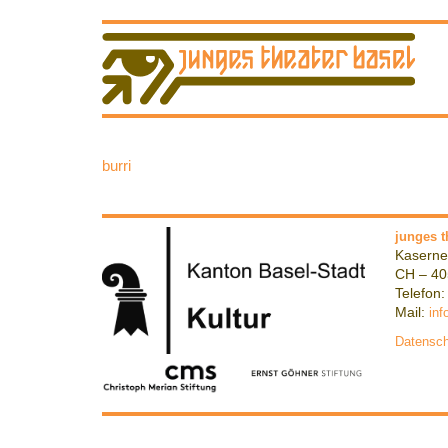
burri
junges t
Kaserne
CH – 40
Telefon:
Mail:
inf
Datensch