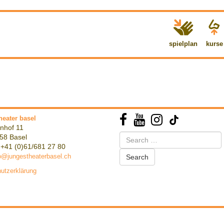
spielplan
kurse
heater basel
nhof 11
Search
58 Basel
for:
 +41 (0)61/681 27 80
o@jungestheaterbasel.ch
utzerklärung