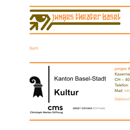
burri
junges t
Kaserne
CH – 40
Telefon:
Mail:
inf
Datensch