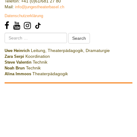
Telefon: +41 (0)61/681 27 80
Mail:
info@jungestheaterbasel.ch
Datenschutzerklärung
Search
for:
Uwe Heinrich
Leitung, Theaterpädagogik, Dramaturgie
Zara Serpi
Koordination
Steve Valentin
Technik
Noah Brun
Technik
Alina Immoos
Theaterpädagogik