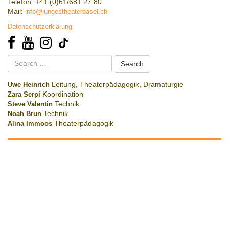
Telefon: +41 (0)61/681 27 80
Mail:
info@jungestheaterbasel.ch
Datenschutzerklärung
Search
for:
Uwe Heinrich
Leitung, Theaterpädagogik, Dramaturgie
Zara Serpi
Koordination
Steve Valentin
Technik
Noah Brun
Technik
Alina Immoos
Theaterpädagogik