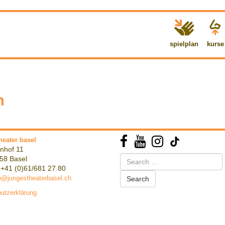
spielplan
kurse
n
heater basel
nhof 11
Search
58 Basel
for:
 +41 (0)61/681 27 80
o@jungestheaterbasel.ch
utzerklärung