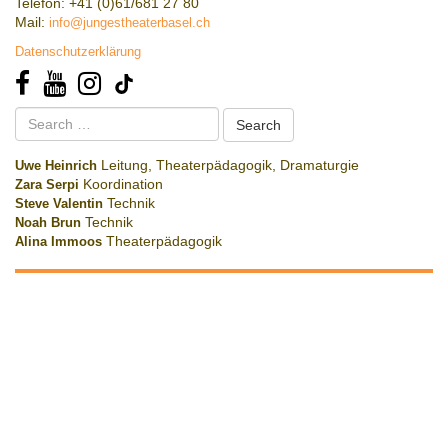
Telefon: +41 (0)61/681 27 80
Mail:
info@jungestheaterbasel.ch
Datenschutzerklärung
Search
for:
Uwe Heinrich
Leitung, Theaterpädagogik, Dramaturgie
Zara Serpi
Koordination
Steve Valentin
Technik
Noah Brun
Technik
Alina Immoos
Theaterpädagogik