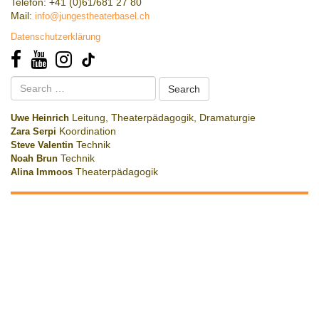
Telefon: +41 (0)61/681 27 80
Mail:
info@jungestheaterbasel.ch
Datenschutzerklärung
Search
for:
Uwe Heinrich
Leitung, Theaterpädagogik, Dramaturgie
Zara Serpi
Koordination
Steve Valentin
Technik
Noah Brun
Technik
Alina Immoos
Theaterpädagogik