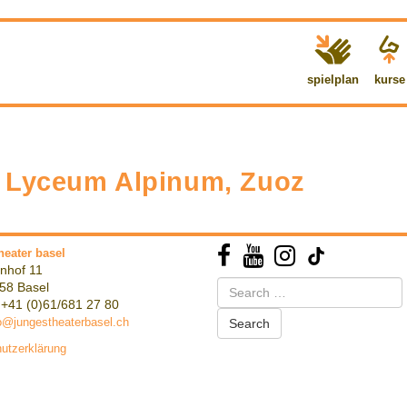
spielplan
kurse
s Lyceum Alpinum, Zuoz
heater basel
nhof 11
Search
58 Basel
for:
 +41 (0)61/681 27 80
o@jungestheaterbasel.ch
utzerklärung