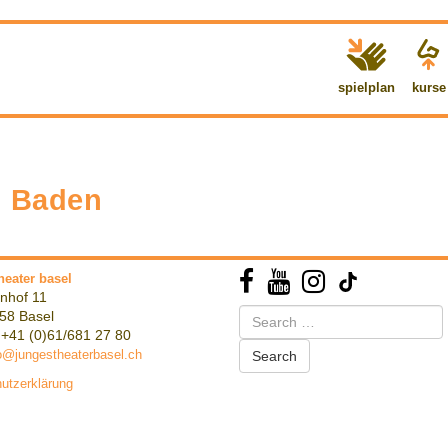
spielplan
kurse
, Baden
heater basel
nhof 11
Search
58 Basel
for:
 +41 (0)61/681 27 80
o@jungestheaterbasel.ch
utzerklärung