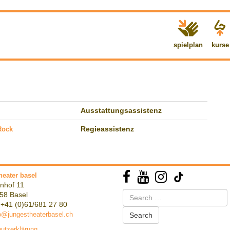
spielplan
kurse
Ausstattungsassistenz
Rock
Regieassistenz
heater basel
nhof 11
Search
58 Basel
for:
 +41 (0)61/681 27 80
o@jungestheaterbasel.ch
utzerklärung