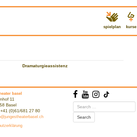
spielplan
kurse
Dramaturgieassistenz
heater basel
nhof 11
Search
58 Basel
for:
 +41 (0)61/681 27 80
o@jungestheaterbasel.ch
utzerklärung