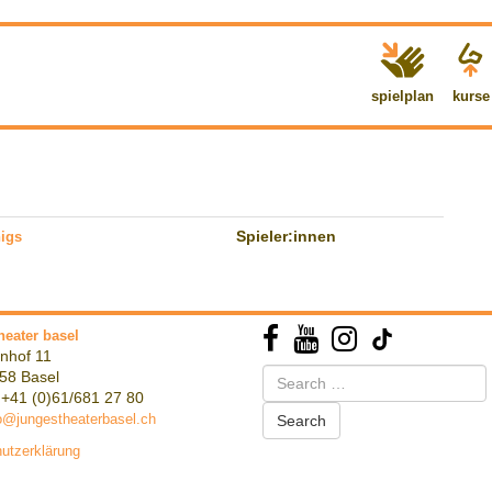
spielplan
kurse
igs
Spieler:innen
heater basel
nhof 11
Search
58 Basel
for:
 +41 (0)61/681 27 80
o@jungestheaterbasel.ch
utzerklärung