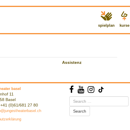
spielplan
kurse
Assistenz
heater basel
nhof 11
Search
58 Basel
for:
 +41 (0)61/681 27 80
o@jungestheaterbasel.ch
utzerklärung