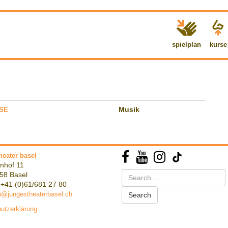
spielplan
kurse
SSE
Musik
heater basel
nhof 11
Search
58 Basel
for:
 +41 (0)61/681 27 80
o@jungestheaterbasel.ch
utzerklärung