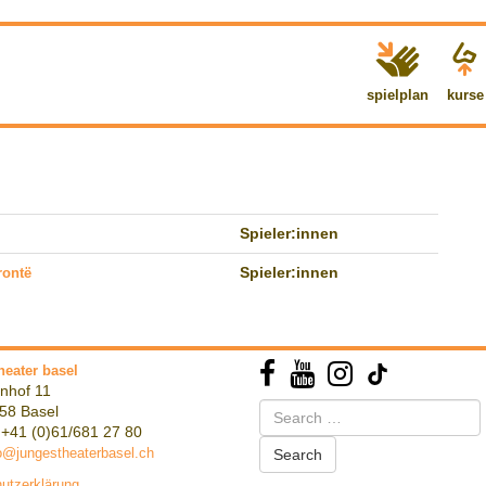
spielplan
kurse
Spieler:innen
rontë
Spieler:innen
heater basel
nhof 11
Search
58 Basel
for:
 +41 (0)61/681 27 80
o@jungestheaterbasel.ch
utzerklärung