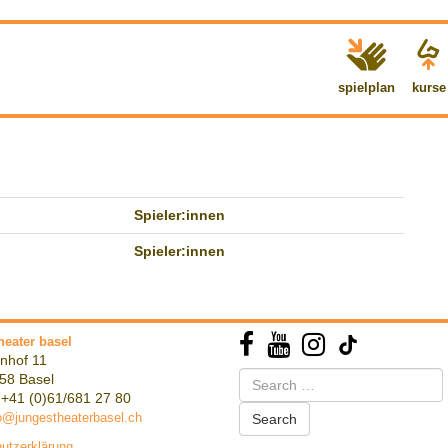
spielplan
kurse
Spieler:innen
Spieler:innen
heater basel
nhof 11
Search
58 Basel
for:
 +41 (0)61/681 27 80
o@jungestheaterbasel.ch
utzerklärung