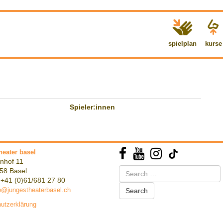
spielplan
kurse
Spieler:innen
heater basel
nhof 11
Search
58 Basel
for:
 +41 (0)61/681 27 80
o@jungestheaterbasel.ch
utzerklärung