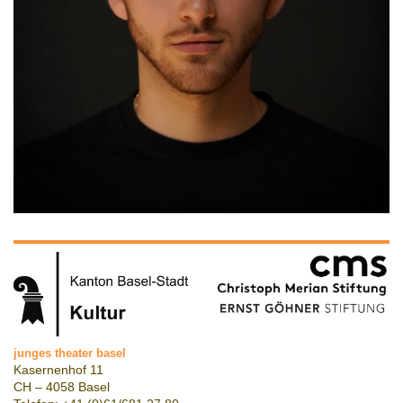
junges theater basel
Kasernenhof 11
CH – 4058 Basel