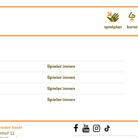
spielplan
kurse
Spieler:innen
Spieler:innen
Spieler:innen
Spieler:innen
heater basel
nhof 11