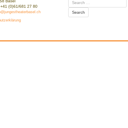
Search
58 Basel
for:
 +41 (0)61/681 27 80
o@jungestheaterbasel.ch
utzerklärung