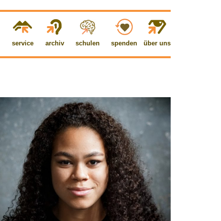
service
archiv
schulen
spenden
über uns